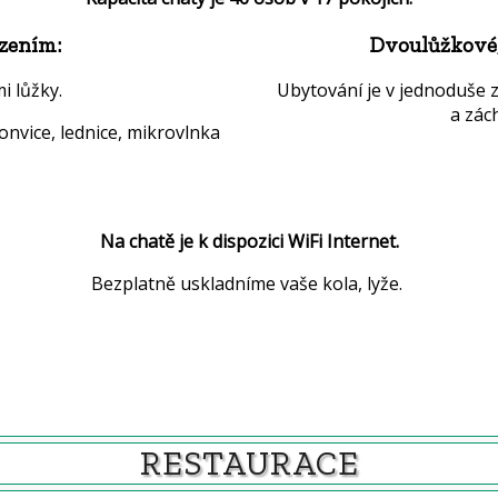
ízením:
Dvoulůžkové, 
i lůžky.
Ubytování je v jednoduše 
a zác
konvice, lednice, mikrovlnka
Na chatě je k dispozici WiFi Internet.
Bezplatně uskladníme vaše kola, lyže.
RESTAURACE