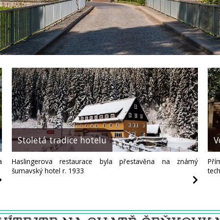
Stoletá tradice hotelu
V
a
Haslingerova restaurace byla přestavěna na známý
Pří
šumavský hotel r. 1933
tec