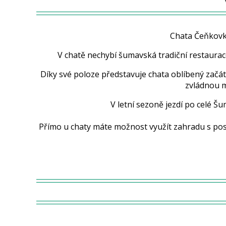
Chata Čeňkovk
V chatě nechybí šumavská tradiční restaurac
Díky své poloze představuje chata oblíbený začáte
zvládnou m
V letní sezoně jezdí po celé 
Přímo u chaty máte možnost využít zahradu s pos