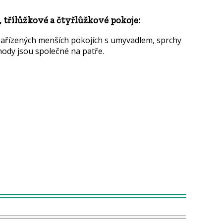
třílůžkové a čtyřlůžkové pokoje:
zařízených menších pokojích s umyvadlem, sprchy
hody jsou společné na patře.