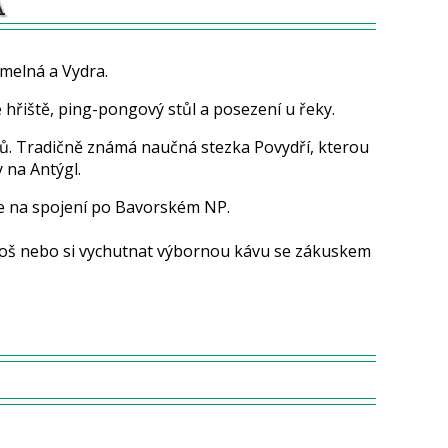
A
melná a Vydra.
hřiště, ping-pongový stůl a posezení u řeky.
letů. Tradičně známá naučná stezka Povydří, kterou
 na Antýgl.
je na spojení po Bavorském NP.
 koš nebo si vychutnat výbornou kávu se zákuskem