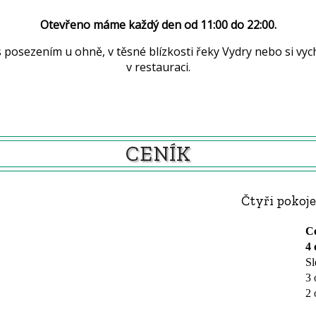
Otevřeno máme každý den od 11:00 do 22:00.
kosti řeky Vydry nebo si vychutnat výbornou kávu se zákuskem na terase
v restauraci.
CENÍK
Čtyři pokoje
Ce
4 
Sl
3 
2 