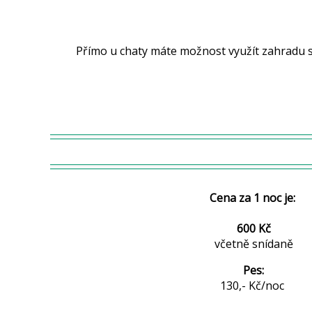
Přímo u chaty máte možnost využít zahradu s posezením u ohně, v těsné blíz
Cena za 1 noc je:
600 Kč
včetně snídaně
Pes:
130,- Kč/noc