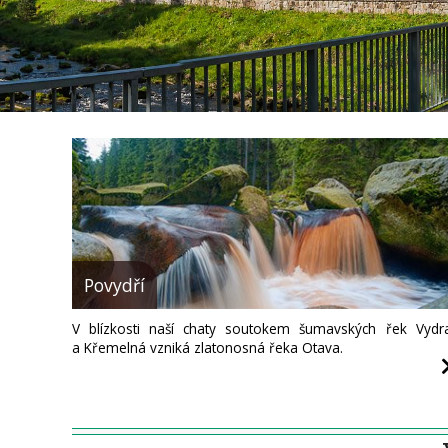
Povydří
V blízkosti naší chaty soutokem šumavských řek Vydr
a Křemelná vzniká zlatonosná řeka Otava.