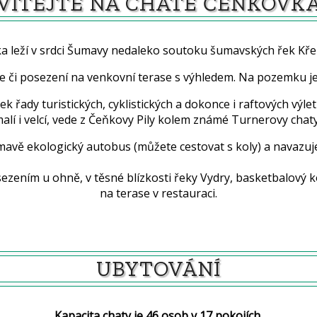
VÍTEJTE NA CHATĚ ČEŇKOVK
a leží v srdci Šumavy nedaleko soutoku šumavských řek Kře
e či posezení na venkovní terase s výhledem. Na pozemku je 
k řady turistických, cyklistických a dokonce i raftových vý
alí i velcí, vede z Čeňkovy Pily kolem známé Turnerovy chaty
Šumavě ekologický autobus (můžete cestovat s koly) a navazu
ezením u ohně, v těsné blízkosti řeky Vydry, basketbalový
na terase v restauraci.
UBYTOVÁNÍ
Kapacita chaty je 46 osob v 17 pokojích.