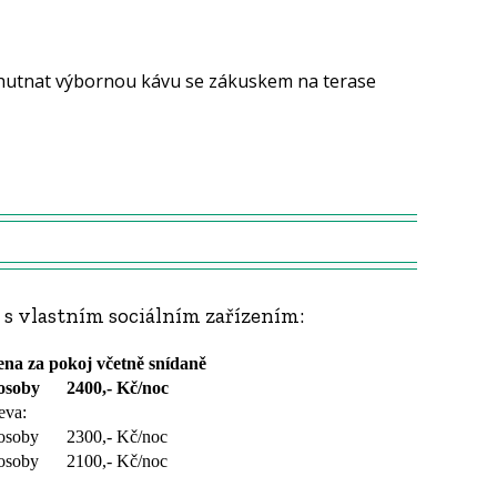
 s vlastním sociálním zařízením:
na za pokoj včetně snídaně
osoby
2400,- Kč/noc
eva:
osoby
2300,- Kč/noc
osoby
2100,- Kč/noc