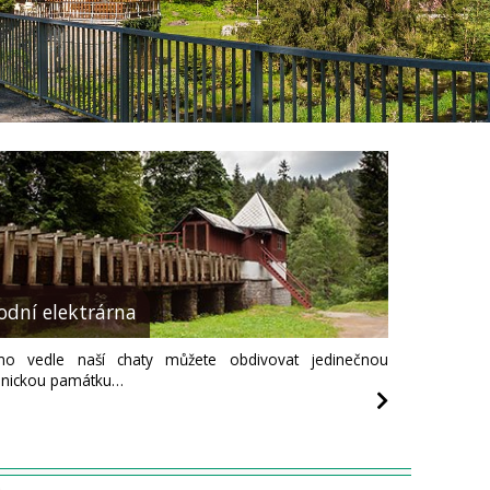
odní elektrárna
mo vedle naší chaty můžete obdivovat jedinečnou
hnickou památku…