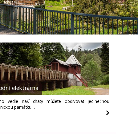
odní elektrárna
mo vedle naší chaty můžete obdivovat jedinečnou
hnickou památku…