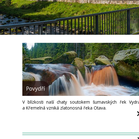
Povydří
V blízkosti naší chaty soutokem šumavských řek Vydr
a Křemelná vzniká zlatonosná řeka Otava.