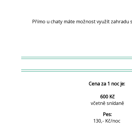
Přímo u chaty máte možnost využít zahradu s posezením u ohně, v těsné blíz
Cena za 1 noc je:
600 Kč
včetně snídaně
Pes:
130,- Kč/noc