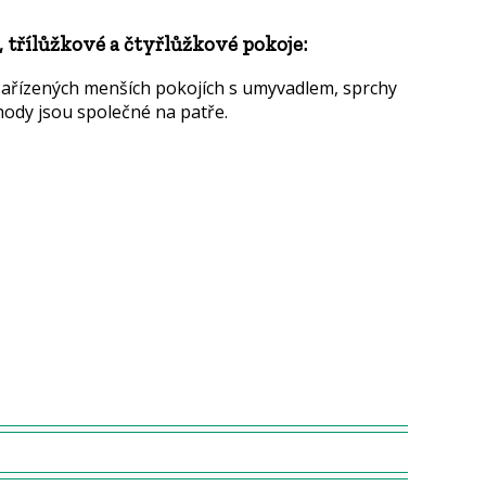
třílůžkové a čtyřlůžkové pokoje:
zařízených menších pokojích s umyvadlem, sprchy
hody jsou společné na patře.