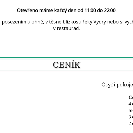
Otevřeno máme každý den od 11:00 do 22:00.
kosti řeky Vydry nebo si vychutnat výbornou kávu se zákuskem na terase
v restauraci.
CENÍK
Čtyři pokoje
Ce
4 
Sl
3 
2 