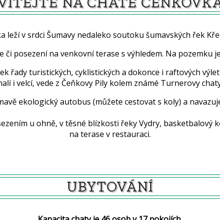
VÍTEJTE NA CHATĚ ČEŇKOVK
a leží v srdci Šumavy nedaleko soutoku šumavských řek Kře
e či posezení na venkovní terase s výhledem. Na pozemku je 
k řady turistických, cyklistických a dokonce i raftových vý
alí i velcí, vede z Čeňkovy Pily kolem známé Turnerovy chaty
Šumavě ekologický autobus (můžete cestovat s koly) a navazu
ezením u ohně, v těsné blízkosti řeky Vydry, basketbalový
na terase v restauraci.
UBYTOVÁNÍ
Kapacita chaty je 46 osob v 17 pokojích.