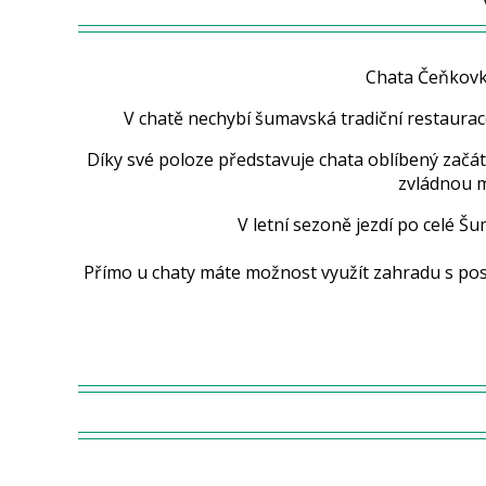
Chata Čeňkovk
V chatě nechybí šumavská tradiční restaurac
Díky své poloze představuje chata oblíbený začáte
zvládnou m
V letní sezoně jezdí po celé 
Přímo u chaty máte možnost využít zahradu s pos