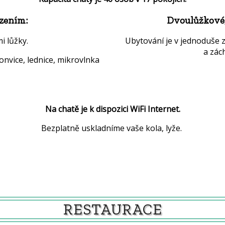
ízením:
Dvoulůžkové, 
i lůžky.
Ubytování je v jednoduše 
a zác
konvice, lednice, mikrovlnka
Na chatě je k dispozici WiFi Internet.
Bezplatně uskladníme vaše kola, lyže.
RESTAURACE