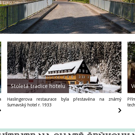
Stoletá tradice hotelu
V
a
Haslingerova restaurace byla přestavěna na známý
Pří
šumavský hotel r. 1933
tec