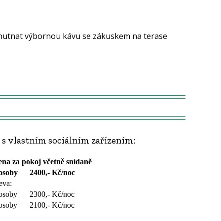
 s vlastním sociálním zařízením:
na za pokoj včetně snídaně
osoby
2400,- Kč/noc
eva:
osoby
2300,- Kč/noc
osoby
2100,- Kč/noc